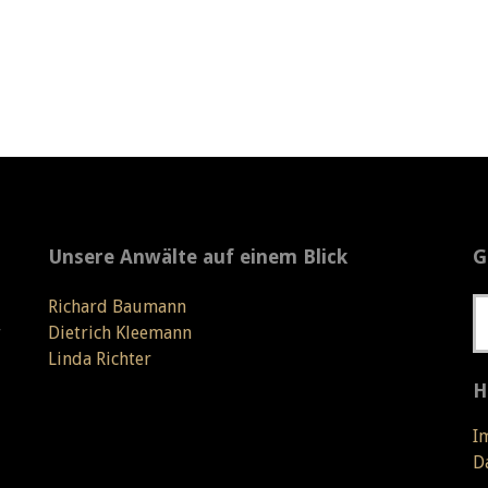
Unsere Anwälte auf einem Blick
G
Richard Baumann
r
Dietrich Kleemann
Linda Richter
H
I
D