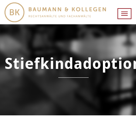
Togg
navig
Stiefkindadoptio