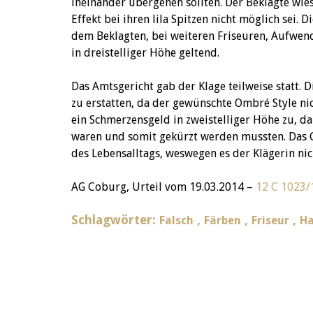
ineinander übergehen sollten. Der Beklagte wies
Effekt bei ihren lila Spitzen nicht möglich sei. 
dem Beklagten, bei weiteren Friseuren, Aufwen
in dreistelliger Höhe geltend.
Das Amtsgericht gab der Klage teilweise statt. 
zu erstatten, da der gewünschte Ombré Style nic
ein Schmerzensgeld in zweistelliger Höhe zu, da
waren und somit gekürzt werden mussten. Das Ge
des Lebensalltags, weswegen es der Klägerin nic
AG Coburg, Urteil vom 19.03.2014 –
12 C 1023/
Schlagwörter:
,
,
,
Falsch
Färben
Friseur
Ha