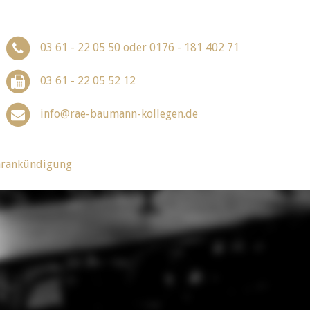
03 61 - 22 05 50 oder 0176 - 181 402 71
03 61 - 22 05 52 12
info@rae-baumann-kollegen.de
arankündigung